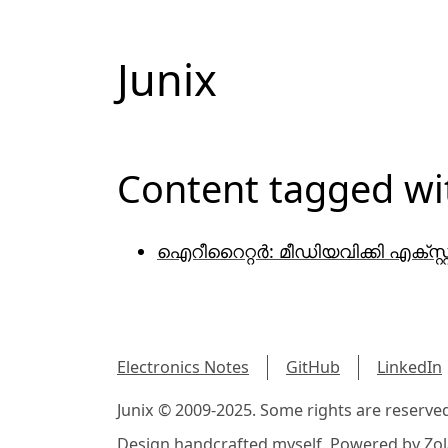
Junix
Content tagged w
ഐറീറൈറ്റർ: മീഡിയവിക്കി എക്സ്
Electronics Notes
GitHub
LinkedIn
Junix © 2009-2025. Some rights are reserve
Design handcrafted myself. Powered by
Zol