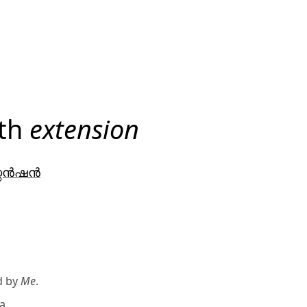
ith
extension
റ്റൻഷൻ
d by
Me
.
a
.