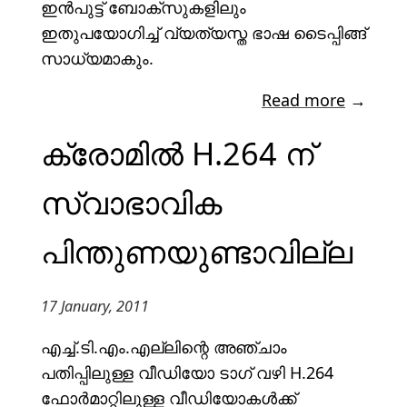
ഇൻപുട്ട് ബോക്സുകളിലും
ഇതുപയോഗിച്ച് വ്യത്യസ്ത ഭാഷ ടൈപ്പിങ്ങ്
സാധ്യമാകും.
Read more
→
ക്രോമിൽ H.264 ന്
സ്വാഭാവിക
പിന്തുണയുണ്ടാവില്ല
17 January, 2011
എച്ച്.ടി.എം.എല്ലിന്റെ അഞ്ചാം
പതിപ്പിലുള്ള വീഡിയോ ടാഗ് വഴി H.264
ഫോർമാറ്റിലുള്ള വീഡിയോകൾക്ക്